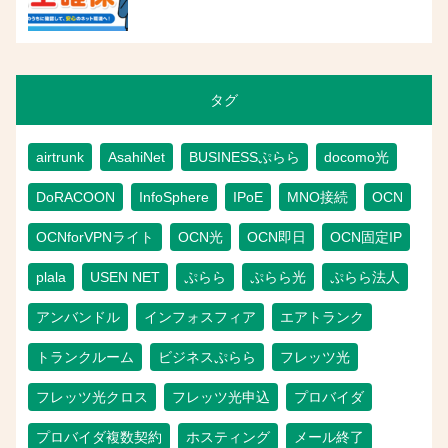
タグ
airtrunk
AsahiNet
BUSINESSぷらら
docomo光
DoRACOON
InfoSphere
IPoE
MNO接続
OCN
OCNforVPNライト
OCN光
OCN即日
OCN固定IP
plala
USEN NET
ぷらら
ぷらら光
ぷらら法人
アンバンドル
インフォスフィア
エアトランク
トランクルーム
ビジネスぷらら
フレッツ光
フレッツ光クロス
フレッツ光申込
プロバイダ
プロバイダ複数契約
ホスティング
メール終了