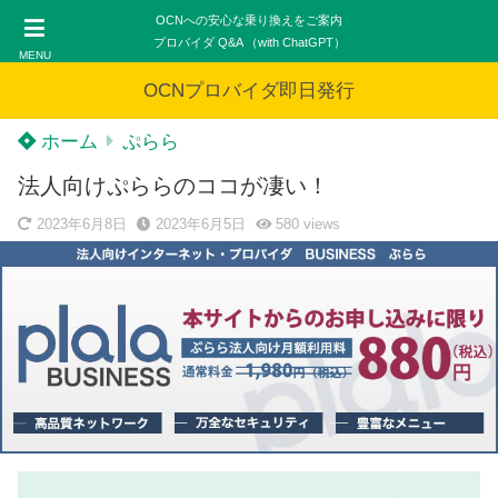
OCNへの安心な乗り換えをご案内
プロバイダ Q&A （with ChatGPT）
MENU
OCNプロバイダ即日発行
ホーム
ぷらら
法人向けぷららのココが凄い！
2023年6月8日
2023年6月5日
580
views