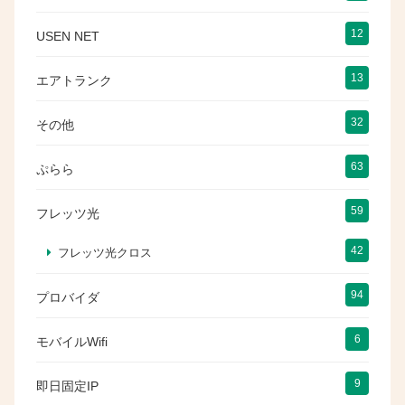
12
USEN NET
13
エアトランク
32
その他
63
ぷらら
59
フレッツ光
42
フレッツ光クロス
94
プロバイダ
6
モバイルWifi
9
即日固定IP