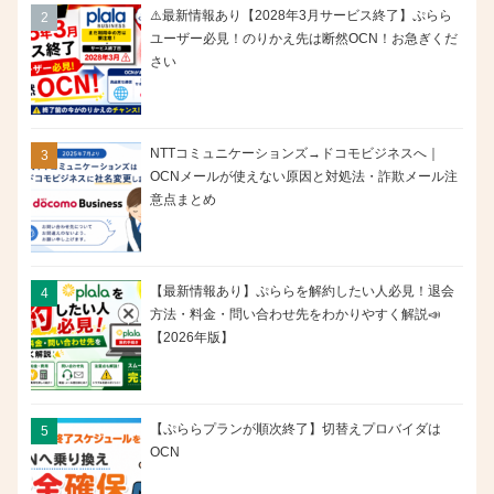
⚠️最新情報あり【2028年3月サービス終了】ぷらら
ユーザー必見！のりかえ先は断然OCN！お急ぎくだ
さい
NTTコミュニケーションズ→ドコモビジネスへ｜
OCNメールが使えない原因と対処法・詐欺メール注
意点まとめ
【最新情報あり】ぷららを解約したい人必見！退会
方法・料金・問い合わせ先をわかりやすく解説📣
【2026年版】
【ぷららプランが順次終了】切替えプロバイダは
OCN