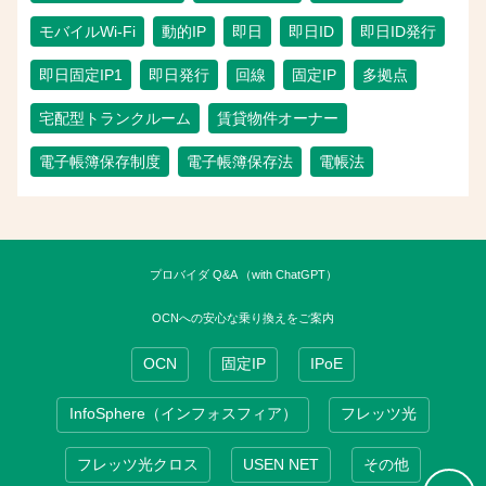
モバイルWi-Fi
動的IP
即日
即日ID
即日ID発行
即日固定IP1
即日発行
回線
固定IP
多拠点
宅配型トランクルーム
賃貸物件オーナー
電子帳簿保存制度
電子帳簿保存法
電帳法
プロバイダ Q&A （with ChatGPT）
OCNへの安心な乗り換えをご案内
OCN
固定IP
IPoE
InfoSphere（インフォスフィア）
フレッツ光
フレッツ光クロス
USEN NET
その他