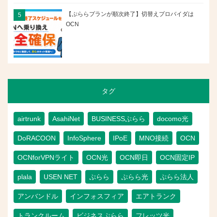
【ぷららプランが順次終了】切替えプロバイダは
OCN
タグ
airtrunk
AsahiNet
BUSINESSぷらら
docomo光
DoRACOON
InfoSphere
IPoE
MNO接続
OCN
OCNforVPNライト
OCN光
OCN即日
OCN固定IP
plala
USEN NET
ぷらら
ぷらら光
ぷらら法人
アンバンドル
インフォスフィア
エアトランク
トランクルーム
ビジネスぷらら
フレッツ光