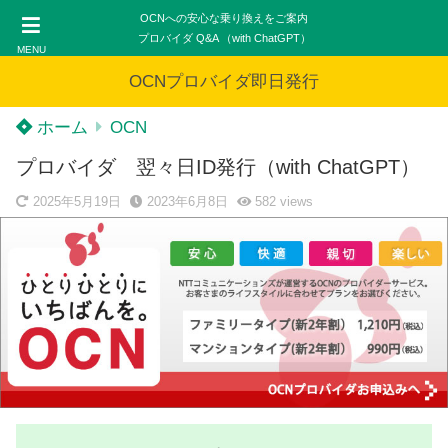
OCNへの安心な乗り換えをご案内
プロバイダ Q&A （with ChatGPT）
MENU
OCNプロバイダ即日発行
ホーム
OCN
プロバイダ 翌々日ID発行（with ChatGPT）
2025年5月19日
2023年6月8日
582
views