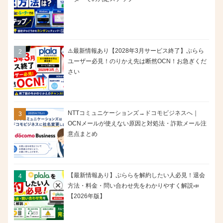
⚠️最新情報あり【2028年3月サービス終了】ぷらら
ユーザー必見！のりかえ先は断然OCN！お急ぎくだ
さい
NTTコミュニケーションズ→ドコモビジネスへ｜
OCNメールが使えない原因と対処法・詐欺メール注
意点まとめ
【最新情報あり】ぷららを解約したい人必見！退会
方法・料金・問い合わせ先をわかりやすく解説📣
【2026年版】