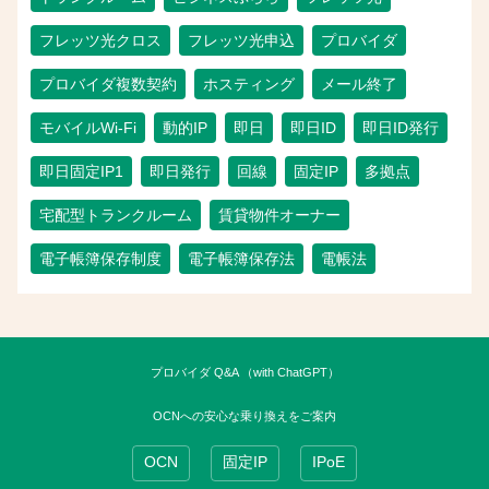
フレッツ光クロス
フレッツ光申込
プロバイダ
プロバイダ複数契約
ホスティング
メール終了
モバイルWi-Fi
動的IP
即日
即日ID
即日ID発行
即日固定IP1
即日発行
回線
固定IP
多拠点
宅配型トランクルーム
賃貸物件オーナー
電子帳簿保存制度
電子帳簿保存法
電帳法
プロバイダ Q&A （with ChatGPT）
OCNへの安心な乗り換えをご案内
OCN
固定IP
IPoE