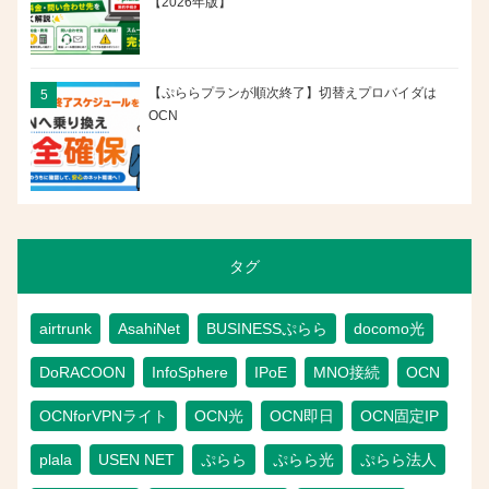
【2026年版】
【ぷららプランが順次終了】切替えプロバイダは
OCN
タグ
airtrunk
AsahiNet
BUSINESSぷらら
docomo光
DoRACOON
InfoSphere
IPoE
MNO接続
OCN
OCNforVPNライト
OCN光
OCN即日
OCN固定IP
plala
USEN NET
ぷらら
ぷらら光
ぷらら法人