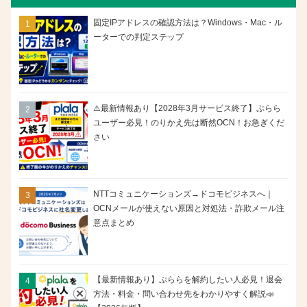
固定IPアドレスの確認方法は？Windows・Mac・ル
ーターでの判定ステップ
⚠️最新情報あり【2028年3月サービス終了】ぷらら
ユーザー必見！のりかえ先は断然OCN！お急ぎくだ
さい
NTTコミュニケーションズ→ドコモビジネスへ｜
OCNメールが使えない原因と対処法・詐欺メール注
意点まとめ
【最新情報あり】ぷららを解約したい人必見！退会
方法・料金・問い合わせ先をわかりやすく解説📣