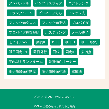
アンバンドル
インフォスフィア
エアトランク
トランクルーム
ビジネスぷらら
フレッツ光
フレッツ光クロス
フレッツ光申込
プロバイダ
プロバイダ複数契約
ホスティング
メール終了
モバイルWi-Fi
動的IP
即日
即日ID
即日ID発行
即日固定IP1
即日発行
回線
固定IP
多拠点
宅配型トランクルーム
賃貸物件オーナー
電子帳簿保存制度
電子帳簿保存法
電帳法
プロバイダ Q&A （with ChatGPT）
OCNへの安心な乗り換えをご案内