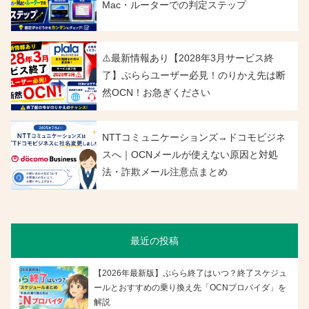
Mac・ルーターでの判定ステップ
⚠️最新情報あり【2028年3月サービス終
了】ぷららユーザー必見！のりかえ先は断
然OCN！お急ぎください
NTTコミュニケーションズ→ドコモビジネ
スへ｜OCNメールが使えない原因と対処
法・詐欺メール注意点まとめ
最近の投稿
【2026年最新版】ぷらら終了はいつ？終了スケジュ
ールとおすすめの乗り換え先「OCNプロバイダ」を
解説