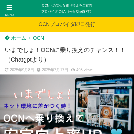
OCNへの安心な乗り換えをご案内
プロバイダ Q&A （with ChatGPT）
MENU
OCNプロバイダ即日発行
ホーム
OCN
いまでしょ！OCNに乗り換えのチャンス！！
（Chatgptより）
2025年9月8日
2025年7月17日
493
views