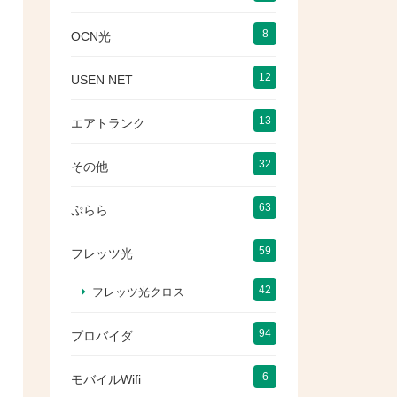
8
OCN光
12
USEN NET
13
エアトランク
32
その他
63
ぷらら
59
フレッツ光
42
フレッツ光クロス
94
プロバイダ
6
モバイルWifi