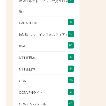
2
ASAHIネット（フレッツ光クロス対
応）
8
DoRACOON
42
InfoSphere（インフォスフィア）
60
IPoE
6
NTT東日本
6
NTT西日本
192
OCN
2
OCNVPNライト
40
OCNアンバンドル