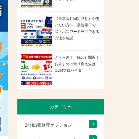
【最新版】固定IPをすぐ使
いたい方へ｜最短即日で
ID・パスワード発行できる
方法を解説
ぷらら終了（統合）間近！
おすすめの乗り換え先は
OCNプロバイダ
カテゴリー
3
24H出張修理オプション