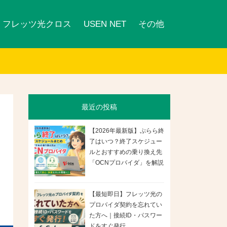
フレッツ光クロス
USEN NET
その他
最近の投稿
【2026年最新版】ぷらら終
了はいつ？終了スケジュー
ルとおすすめの乗り換え先
「OCNプロバイダ」を解説
【最短即日】フレッツ光の
プロバイダ契約を忘れてい
た方へ｜接続ID・パスワー
ドをすぐ発行