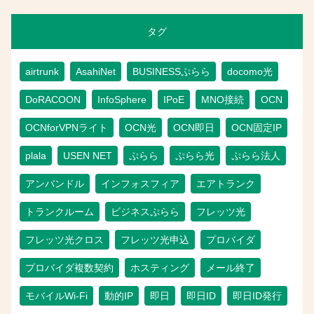
タグ
airtrunk
AsahiNet
BUSINESSぷらら
docomo光
DoRACOON
InfoSphere
IPoE
MNO接続
OCN
OCNforVPNライト
OCN光
OCN即日
OCN固定IP
plala
USEN NET
ぷらら
ぷらら光
ぷらら法人
アンバンドル
インフォスフィア
エアトランク
トランクルーム
ビジネスぷらら
フレッツ光
フレッツ光クロス
フレッツ光申込
プロバイダ
プロバイダ複数契約
ホスティング
メール終了
モバイルWi-Fi
動的IP
即日
即日ID
即日ID発行