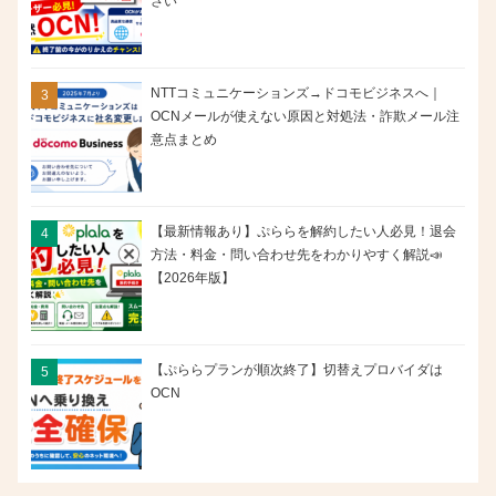
さい
NTTコミュニケーションズ→ドコモビジネスへ｜
OCNメールが使えない原因と対処法・詐欺メール注
意点まとめ
【最新情報あり】ぷららを解約したい人必見！退会
方法・料金・問い合わせ先をわかりやすく解説📣
【2026年版】
【ぷららプランが順次終了】切替えプロバイダは
OCN