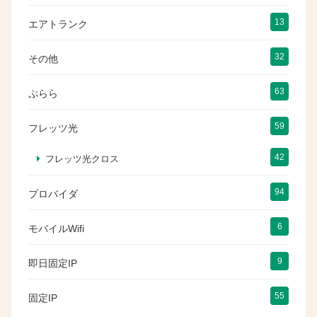
13
エアトランク
32
その他
63
ぷらら
59
フレッツ光
42
フレッツ光クロス
94
プロバイダ
6
モバイルWifi
9
即日固定IP
55
固定IP