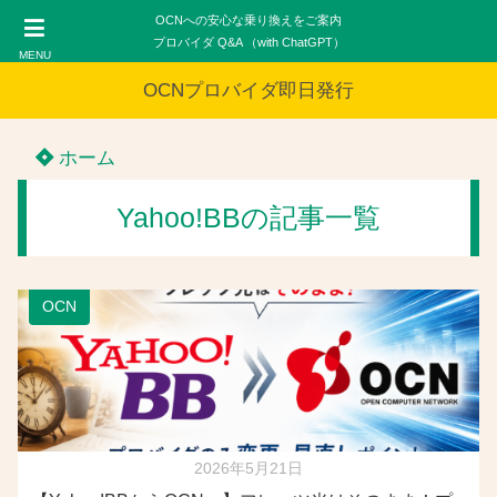
OCNへの安心な乗り換えをご案内
プロバイダ Q&A （with ChatGPT）
MENU
OCNプロバイダ即日発行
ホーム
Yahoo!BBの記事一覧
OCN
2026年5月21日