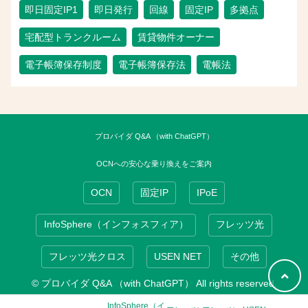
即日固定IP1
即日発行
回線
固定IP
多拠点
宅配型トランクルーム
賃貸物件オーナー
電子帳簿保存制度
電子帳簿保存法
電帳法
プロバイダ Q&A （with ChatGPT）
OCNへの安心な乗り換えをご案内
OCN
固定IP
IPoE
InfoSphere（インフォスフィア）
フレッツ光
フレッツ光クロス
USEN NET
その他
© プロバイダ Q&A （with ChatGPT） All rights reserved.
InfoSphere（イ