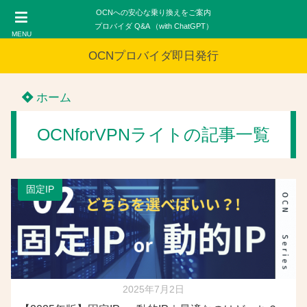
OCNへの安心な乗り換えをご案内
プロバイダ Q&A （with ChatGPT）
MENU
OCNプロバイダ即日発行
ホーム
OCNforVPNライトの記事一覧
固定IP
2025年7月2日