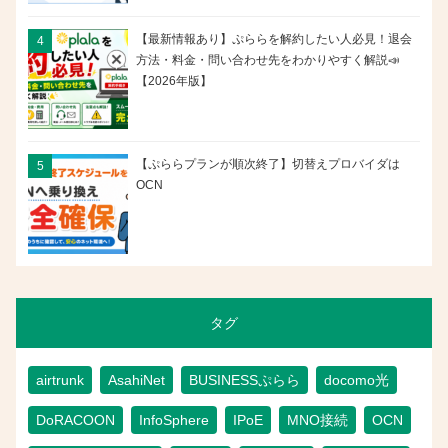
【最新情報あり】ぷららを解約したい人必見！退会
方法・料金・問い合わせ先をわかりやすく解説📣
【2026年版】
【ぷららプランが順次終了】切替えプロバイダは
OCN
タグ
airtrunk
AsahiNet
BUSINESSぷらら
docomo光
DoRACOON
InfoSphere
IPoE
MNO接続
OCN