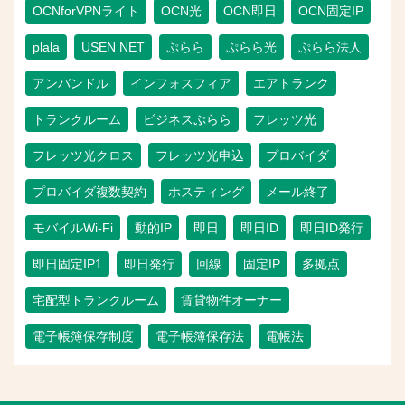
OCNforVPNライト
OCN光
OCN即日
OCN固定IP
plala
USEN NET
ぷらら
ぷらら光
ぷらら法人
アンバンドル
インフォスフィア
エアトランク
トランクルーム
ビジネスぷらら
フレッツ光
フレッツ光クロス
フレッツ光申込
プロバイダ
プロバイダ複数契約
ホスティング
メール終了
モバイルWi-Fi
動的IP
即日
即日ID
即日ID発行
即日固定IP1
即日発行
回線
固定IP
多拠点
宅配型トランクルーム
賃貸物件オーナー
電子帳簿保存制度
電子帳簿保存法
電帳法