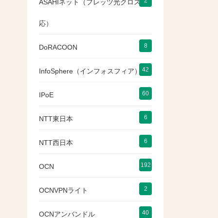
2
ASAHIネット（フレッツ光クロス対
応）
8
DoRACOON
42
InfoSphere（インフォスフィア）
60
IPoE
6
NTT東日本
6
NTT西日本
192
OCN
2
OCNVPNライト
40
OCNアンバンドル