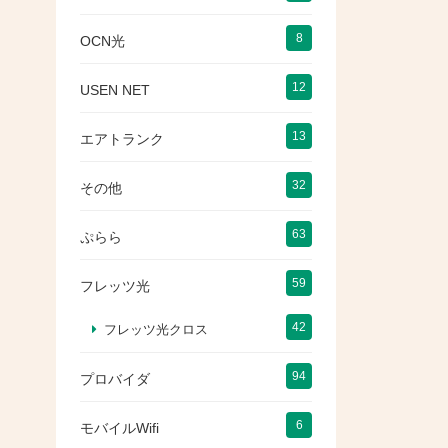
8
OCN光
12
USEN NET
13
エアトランク
32
その他
63
ぷらら
59
フレッツ光
42
フレッツ光クロス
94
プロバイダ
6
モバイルWifi