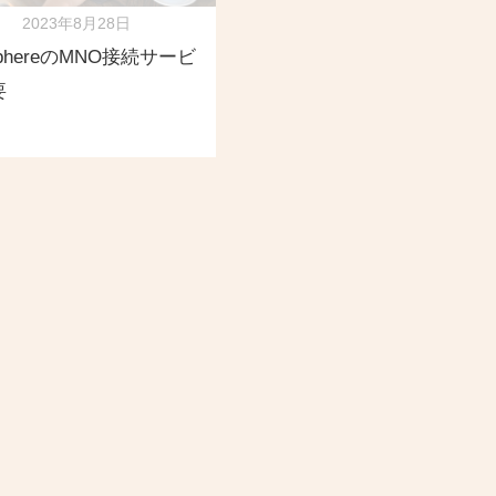
2023年8月28日
oSphereのMNO接続サービ
要