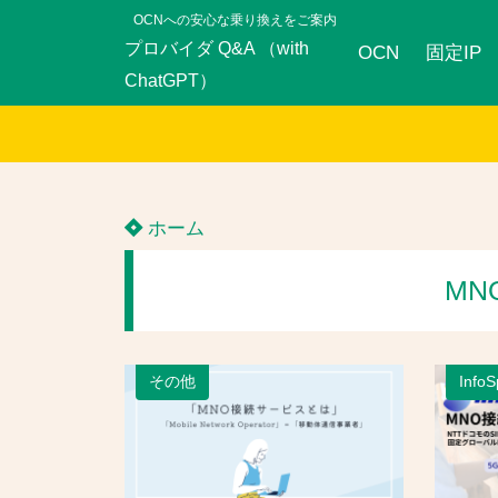
OCNへの安心な乗り換えをご案内
プロバイダ Q&A （with
OCN
固定IP
ChatGPT）
ホーム
MN
その他
Inf