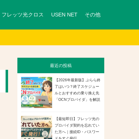
フレッツ光クロス
USEN NET
その他
最近の投稿
【2026年最新版】ぷらら終
了はいつ？終了スケジュー
ルとおすすめの乗り換え先
「OCNプロバイダ」を解説
【最短即日】フレッツ光の
プロバイダ契約を忘れてい
た方へ｜接続ID・パスワー
ドをすぐ発行