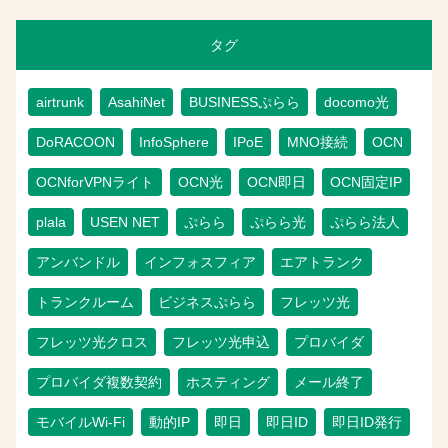
タグ
airtrunk
AsahiNet
BUSINESSぷらら
docomo光
DoRACOON
InfoSphere
IPoE
MNO接続
OCN
OCNforVPNライト
OCN光
OCN即日
OCN固定IP
plala
USEN NET
ぷらら
ぷらら光
ぷらら法人
アンバンドル
インフォスフィア
エアトランク
トランクルーム
ビジネスぷらら
フレッツ光
フレッツ光クロス
フレッツ光申込
プロバイダ
プロバイダ複数契約
ホスティング
メール終了
モバイルWi-Fi
動的IP
即日
即日ID
即日ID発行