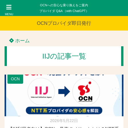
OCNへの安心な乗り換えをご案内
プロバイダ Q&A （with ChatGPT）
MENU
OCNプロバイダ即日発行
ホーム
IIJの記事一覧
OCN
2026年5月22日