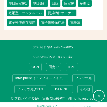
即日固定IP1
即日発行
回線
固定IP
多拠点
宅配型トランクルーム
賃貸物件オーナー
電子帳簿保存制度
電子帳簿保存法
電帳法
プロバイダ Q&A （with ChatGPT）
OCNへの安心な乗り換えをご案内
OCN
固定IP
IPoE
InfoSphere（インフォスフィア）
フレッツ光
フレッツ光クロス
USEN NET
その他
© プロバイダ Q&A （with ChatGPT） All rights reserved.
InfoSphere（イ