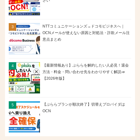
さい
NTTコミュニケーションズ→ドコモビジネスへ｜
OCNメールが使えない原因と対処法・詐欺メール注
意点まとめ
【最新情報あり】ぷららを解約したい人必見！退会
方法・料金・問い合わせ先をわかりやすく解説📣
【2026年版】
【ぷららプランが順次終了】切替えプロバイダは
OCN