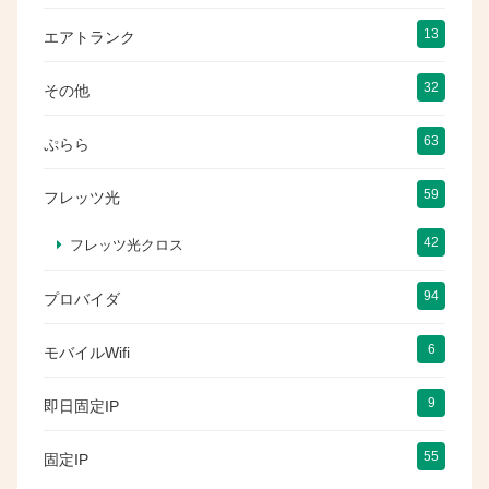
13
エアトランク
32
その他
63
ぷらら
59
フレッツ光
42
フレッツ光クロス
94
プロバイダ
6
モバイルWifi
9
即日固定IP
55
固定IP