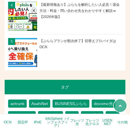
【最新情報あり】ぷららを解約したい人必見！退会
方法・料金・問い合わせ先をわかりやすく解説📣
【2026年版】
【ぷららプランが順次終了】切替えプロバイダは
OCN
タグ
airtrunk
AsahiNet
BUSINESSぷらら
docomo光
DoRACOON
InfoSphere
IPoE
MNO接続
OCN
InfoSphere（イ
フレッツ
フレッツ
USEN
OCN
固定IP
IPoE
ンフォスフィ
その他
光
光クロス
NET
ア）
OCNforVPNライト
OCN光
OCN即日
OCN固定IP