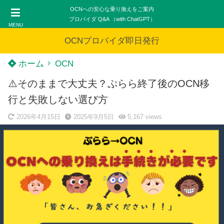
OCNへの安心な乗り換えをご案内
プロバイダ Q&A （with ChatGPT）
MENU
OCNプロバイダ即日発行
ホーム
OCN
⚠️そのままで大丈夫？ぷらら終了後のOCN移
行と失敗しない選び方
2026年4月15日
2025年9月5日
5,167
views