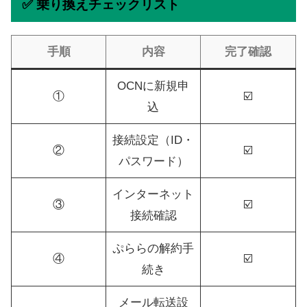
✅ 乗り換えチェックリスト
手順
内容
完了確認
OCNに新規申
①
☑️
込
接続設定（ID・
②
☑️
パスワード）
インターネット
③
☑️
接続確認
ぷららの解約手
④
☑️
続き
メール転送設