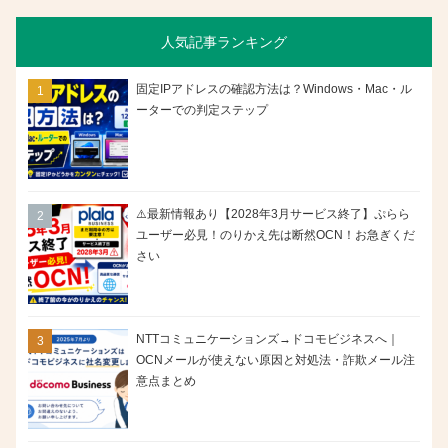
人気記事ランキング
固定IPアドレスの確認方法は？Windows・Mac・ル
ーターでの判定ステップ
⚠️最新情報あり【2028年3月サービス終了】ぷらら
ユーザー必見！のりかえ先は断然OCN！お急ぎくだ
さい
NTTコミュニケーションズ→ドコモビジネスへ｜
OCNメールが使えない原因と対処法・詐欺メール注
意点まとめ