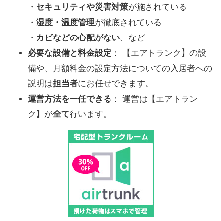
・
セキュリティや災害対策
が施されている
・
湿度・温度管理
が徹底されている
・
カビなどの心配がない
、など
必要な設備と料金設定
： 【エアトランク
】
の設
備や、月額料金の設定方法についての入居者への
説明は
担当者
にお任せできます。
運営方法を一任できる
： 運営は【エアトラン
ク
】
が
全て
行います。