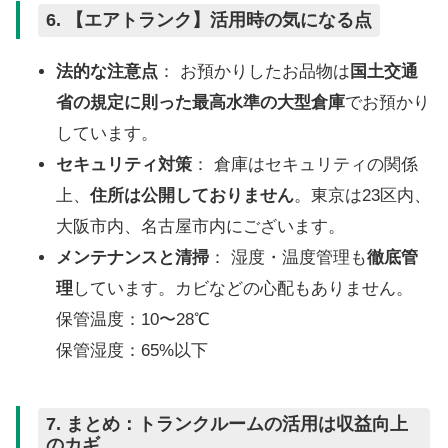
6. 【エア
トランク】活用時の気になる点
法的な注意点
： お預かりしたお品物は
国土交通
省の規定に則った最高水準の大型倉庫
でお預かり
しています。
セキュリティ対策
： 倉庫はセキュリティの関係
上、
住所は公開しておりません
。東京は23区内、
大阪市内、名古屋市内にございます。
メンテナンスと清掃
： 湿度・温度管理も
徹底管
理
しています。カビなどの心配もありません。
保管温度：10〜28℃
保管湿度：65%以下
7.
まとめ：トランクルームの活用は収益向上
のカギ