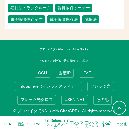
宅配型トランクルーム
賃貸物件オーナー
電子帳簿保存制度
電子帳簿保存法
電帳法
プロバイダ Q&A （with ChatGPT）
OCNへの安心な乗り換えをご案内
OCN
固定IP
IPoE
InfoSphere（インフォスフィア）
フレッツ光
フレッツ光クロス
USEN NET
その他
© プロバイダ Q&A （with ChatGPT） All rights reserved.
InfoSphere（イ
フレッツ
フレッツ
USEN
OCN
固定IP
IPoE
ンフォスフィ
その他
光
光クロス
NET
ア）