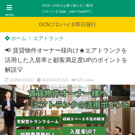
OCNへの安心な乗り換えをご案内
プロバイダ Q&A （with ChatGPT）
MENU
OCNプロバイダ即日発行
ホーム
エアトランク
📢 賃貸物件オーナー様向け★エアトランクを
活用した入居率と顧客満足度UPのポイントを
解説💡
2025年9月8日
2025年4月15日
523
views