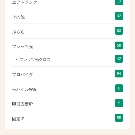
13
エアトランク
32
その他
63
ぷらら
59
フレッツ光
42
フレッツ光クロス
94
プロバイダ
6
モバイルWifi
9
即日固定IP
55
固定IP