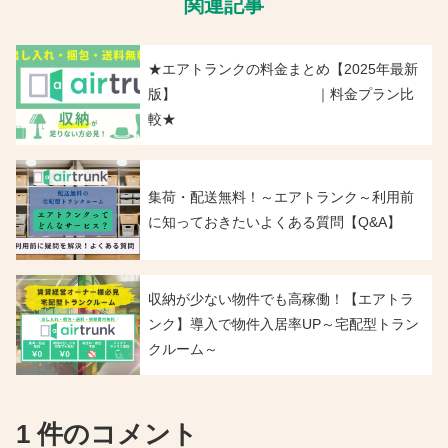
関連記事
★エアトランクの料金まとめ【2025年最新
版】 ｜料金プラン比
較★
集荷・配送無料！～エアトランク～利用前
に知っておきたいよくある質問【Q&A】
収納が少ない物件でも高稼働！【エアトラ
ンク】導入で物件入居率UP～宅配型トラン
クルーム～
1 件のコメント