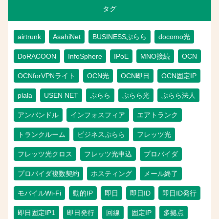
タグ
airtrunk
AsahiNet
BUSINESSぷらら
docomo光
DoRACOON
InfoSphere
IPoE
MNO接続
OCN
OCNforVPNライト
OCN光
OCN即日
OCN固定IP
plala
USEN NET
ぷらら
ぷらら光
ぷらら法人
アンバンドル
インフォスフィア
エアトランク
トランクルーム
ビジネスぷらら
フレッツ光
フレッツ光クロス
フレッツ光申込
プロバイダ
プロバイダ複数契約
ホスティング
メール終了
モバイルWi-Fi
動的IP
即日
即日ID
即日ID発行
即日固定IP1
即日発行
回線
固定IP
多拠点