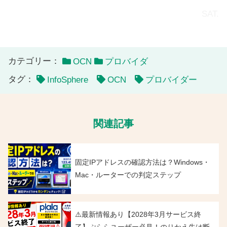
SAT.
カテゴリー：
OCN
プロバイダ
タグ：
InfoSphere
OCN
プロバイダー
関連記事
固定IPアドレスの確認方法は？Windows・
Mac・ルーターでの判定ステップ
⚠️最新情報あり【2028年3月サービス終
了】ぷららユーザー必見！のりかえ先は断