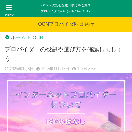
OCNへの安心な乗り換えをご案内
プロバイダ Q&A （with ChatGPT）
MENU
OCNプロバイダ即日発行
ホーム
OCN
プロバイダーの役割や選び方を確認しましょ
う
2025年9月8日
2023年11月15日
1,203
views