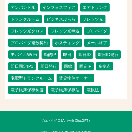
アンバンドル
インフォスフィア
エアトランク
トランクルーム
ビジネスぷらら
フレッツ光
フレッツ光クロス
フレッツ光申込
プロバイダ
プロバイダ複数契約
ホスティング
メール終了
モバイルWi-Fi
動的IP
即日
即日ID
即日ID発行
即日固定IP1
即日発行
回線
固定IP
多拠点
宅配型トランクルーム
賃貸物件オーナー
電子帳簿保存制度
電子帳簿保存法
電帳法
プロバイダ Q&A （with ChatGPT）