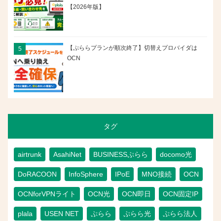
【2026年版】
【ぷららプランが順次終了】切替えプロバイダは
OCN
タグ
airtrunk
AsahiNet
BUSINESSぷらら
docomo光
DoRACOON
InfoSphere
IPoE
MNO接続
OCN
OCNforVPNライト
OCN光
OCN即日
OCN固定IP
plala
USEN NET
ぷらら
ぷらら光
ぷらら法人