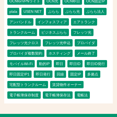
OCNforVPNライト
OCN光
OCN即日
OCN固定IP
plala
USEN NET
ぷらら
ぷらら光
ぷらら法人
アンバンドル
インフォスフィア
エアトランク
トランクルーム
ビジネスぷらら
フレッツ光
フレッツ光クロス
フレッツ光申込
プロバイダ
プロバイダ複数契約
ホスティング
メール終了
モバイルWi-Fi
動的IP
即日
即日ID
即日ID発行
即日固定IP1
即日発行
回線
固定IP
多拠点
宅配型トランクルーム
賃貸物件オーナー
電子帳簿保存制度
電子帳簿保存法
電帳法