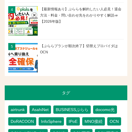
【最新情報あり】ぷららを解約したい人必見！退会
方法・料金・問い合わせ先をわかりやすく解説📣
【2026年版】
【ぷららプランが順次終了】切替えプロバイダは
OCN
タグ
airtrunk
AsahiNet
BUSINESSぷらら
docomo光
DoRACOON
InfoSphere
IPoE
MNO接続
OCN