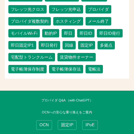
フレッツ光クロス
フレッツ光申込
プロバイダ
プロバイダ複数契約
ホスティング
メール終了
モバイルWi-Fi
動的IP
即日
即日ID
即日ID発行
即日固定IP1
即日発行
回線
固定IP
多拠点
宅配型トランクルーム
賃貸物件オーナー
電子帳簿保存制度
電子帳簿保存法
電帳法
プロバイダ Q&A （with ChatGPT）
OCNへの安心な乗り換えをご案内
OCN
固定IP
IPoE