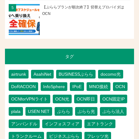
【ぷららプランが順次終了】切替えプロバイダは
OCN
タグ
airtrunk
AsahiNet
BUSINESSぷらら
docomo光
DoRACOON
InfoSphere
IPoE
MNO接続
OCN
OCNforVPNライト
OCN光
OCN即日
OCN固定IP
plala
USEN NET
ぷらら
ぷらら光
ぷらら法人
アンバンドル
インフォスフィア
エアトランク
トランクルーム
ビジネスぷらら
フレッツ光