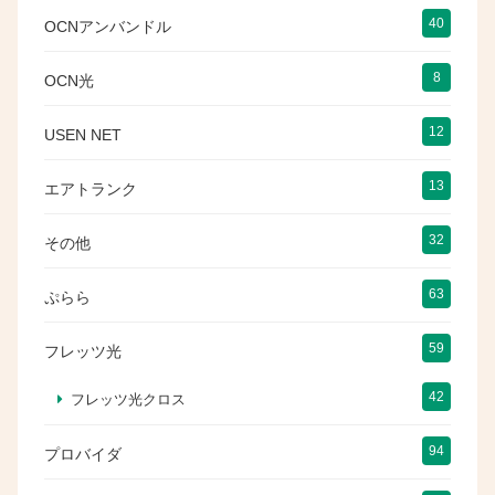
40
OCNアンバンドル
8
OCN光
12
USEN NET
13
エアトランク
32
その他
63
ぷらら
59
フレッツ光
42
フレッツ光クロス
94
プロバイダ